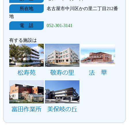
所在地
名古屋市中川区かの里二丁目212番
地
電 話
052-301-3141
有する施設は