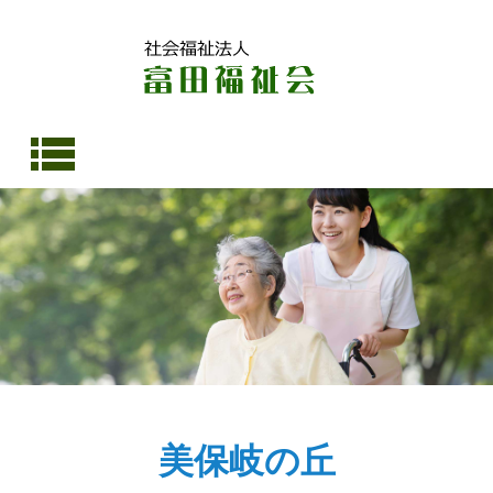
社会福祉法人 富田福祉会 松寿苑 敬寿の里 法華 富田作業所 美保岐の丘
美保岐の丘