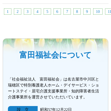
1
2
3
4
5
6
7
8
9
10
1
富田福祉会について
「社会福祉法人 富田福祉会」は名古屋市中川区と
瑞穂区で特別養護老人ホーム・デイサービス・ショ
ートステイ・居宅介護支援事業所・知的障害者生活
介護事業所を運営させていただいています。
設 立
昭和57年12月22日