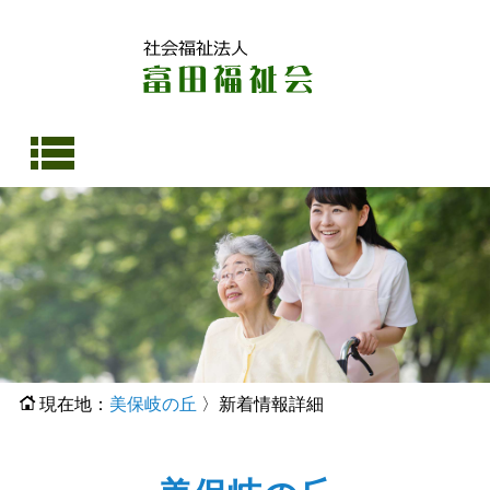
社会福祉法人 富田福祉会 松寿苑 敬寿の里 法華 富田作業所 美保岐の丘
現在地：
美保岐の丘
〉新着情報詳細