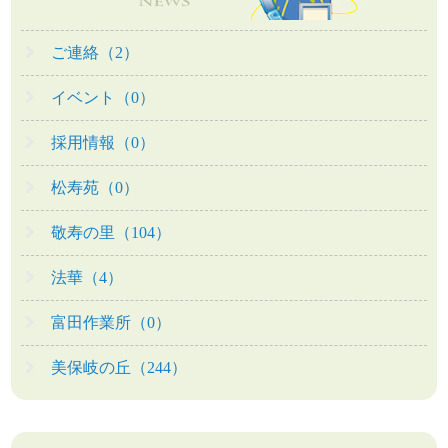
ご連絡（2）
イベント（0）
採用情報（0）
松寿苑（0）
敬寿の里（104）
法華（4）
富田作業所（0）
美保岐の丘（244）