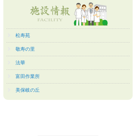
松寿苑
敬寿の里
法華
富田作業所
美保岐の丘