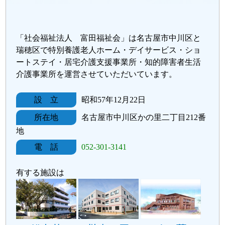
「社会福祉法人 富田福祉会」は名古屋市中川区と
瑞穂区で特別養護老人ホーム・デイサービス・ショ
ートステイ・居宅介護支援事業所・知的障害者生活
介護事業所を運営させていただいています。
設 立
昭和57年12月22日
所在地
名古屋市中川区かの里二丁目212番
地
電 話
052-301-3141
有する施設は