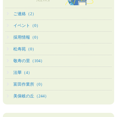
ご連絡（2）
イベント（0）
採用情報（0）
松寿苑（0）
敬寿の里（104）
法華（4）
富田作業所（0）
美保岐の丘（244）