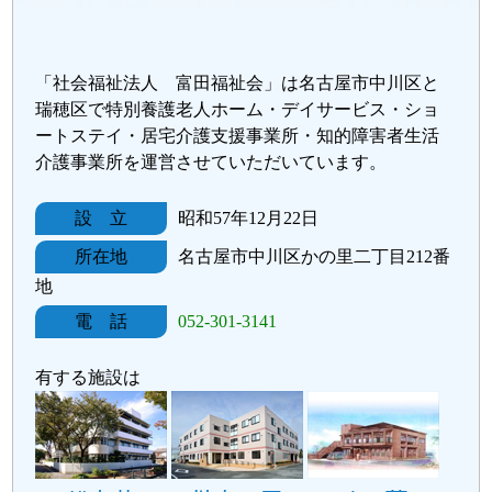
「社会福祉法人 富田福祉会」は名古屋市中川区と
瑞穂区で特別養護老人ホーム・デイサービス・ショ
ートステイ・居宅介護支援事業所・知的障害者生活
介護事業所を運営させていただいています。
設 立
昭和57年12月22日
所在地
名古屋市中川区かの里二丁目212番
地
電 話
052-301-3141
有する施設は