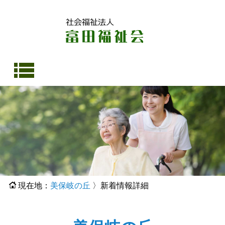
社会福祉法人 富田福祉会 松寿苑 敬寿の里 法華 富田作業所 美保岐の丘
現在地：
美保岐の丘
〉新着情報詳細