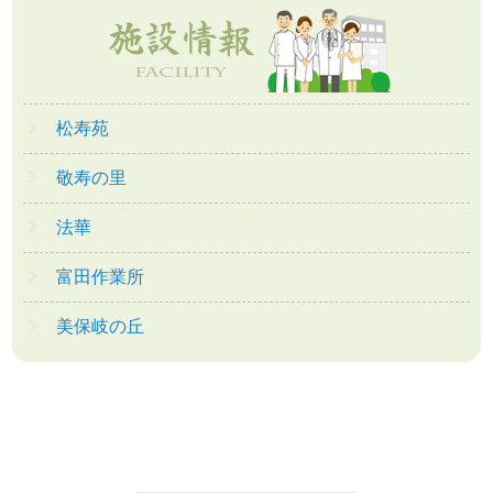
松寿苑
敬寿の里
法華
富田作業所
美保岐の丘